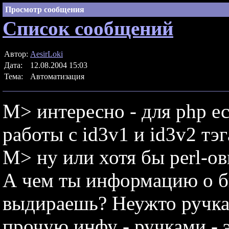
Просмотр сообщения
Список сообщений
Автор:
AesirLoki
Дата:
12.08.2004 15:03
Тема:
Автоматизация
M> интересно - для php е
работы с id3v1 и id3v2 тэ
M> ну или хотя бы perl-о
А чем ты информацию о б
выдираешь? Неужто ручка
прочую инфу - ручками - э