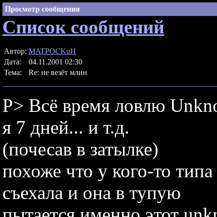
Просмотр сообщения
Список сообщений
Автор:
MATPOCKuH
Дата:
04.11.2001 02:30
Тема:
Re: не везёт млин
P> Всё время ловлю Unkno
я 7 дней... и т.д.
(почесав в затылке)
похоже что у кого-то тип
съехала и она в тупую
пытается именно этот unkn