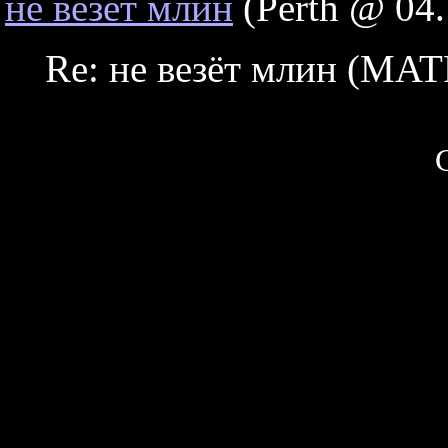
не везёт млин
(Perth @ 04.
Re: не везёт млин (MA