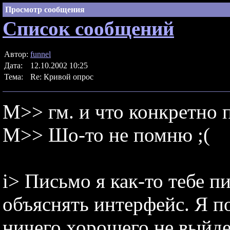
Просмотр сообщения
Список сообщений
Автор:
funnel
Дата:
12.10.2002 10:25
Тема:
Re: Кривой опрос
M>> гм. и что конкретно п
M>> Шо-то не помню ;(
i> Письмо я как-то тебе п
объяснять интерфейс. Я по
ничего хорошего не выйде