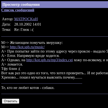
Просмотр сообщения
Список сообщений
Автор:
MATPOCKuH
Дата:
28.10.2002 14:01
Тема:
Re: Глюк :-(
M>> Желающим помучать зверушку:
M>>
http://kot.spb.ru/music/
A> При попытке зайти по этому адресу через проксю - выдало 500
A> Error. Напрямую вроде ходится.
A> Однако, на
http://kot.spb.ru/mp3/index.cgi
хожу по-всякому, и 
A> ломается.
Тфу блин ;(
Вот как раз это одно из того, что хотел проверить... И не работает
Хреново... пошел мучаться выяснять почему........
Те, кто не любит котов - собаки.