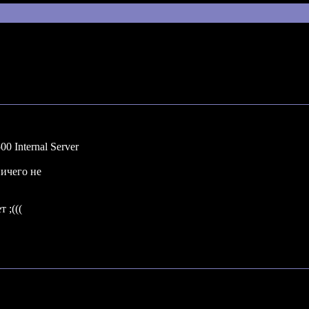
 Internal Server
ничего не
 ;(((