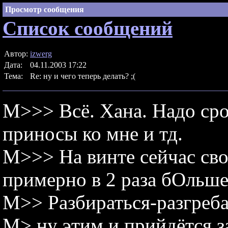
Просмотр сообщения
Список сообщений
Автор:
izwerg
Дата:
04.11.2003 17:22
Тема:
Re: ну и чего теперь делать? ;(
M>>> Всё. Хана. Надо сро
приносы ко мне и тд.
M>>> На винте сейчас сво
примерно в 2 раза бОльше 
M>> Разбираться-разгреба
M> ну этим и прийдётся за