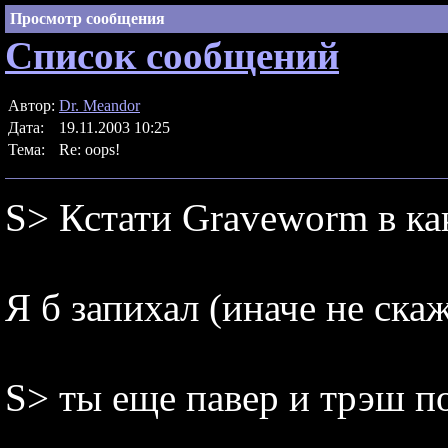
Просмотр сообщения
Список сообщений
Автор:
Dr. Meandor
Дата:
19.11.2003 10:25
Тема:
Re: oops!
S> Кстати Graveworm в ка
Я б запихал (иначе не скаж
S> ты еще павер и трэш по