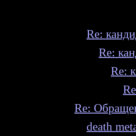
Re: канд
Re: ка
Re: 
Re
Re: Обраще
death met