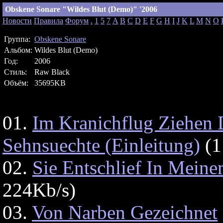
Obskene Sonare "Wildes Blut (Demo)" '2006
Новости
Правила
Форум
.
1
5
7
A
B
C
D
E
F
G
H
I
J
K
L
M
N
O
Группа:
Obskene Sonare
Альбом:
Wildes Blut (Demo)
Год:
2006
Стиль:
Raw Black
Объём:
35695KB
01.
Im Kranichflug Ziehen D
Sehnsuechte (Einleitung)
(1
02.
Sie Entschlief In Mein
224Kb/s)
03.
Von Narben Gezeichnet