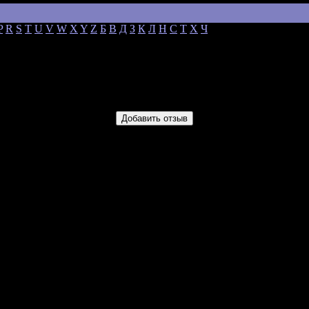
P
R
S
T
U
V
W
X
Y
Z
Б
В
Д
З
К
Л
Н
С
Т
Х
Ч