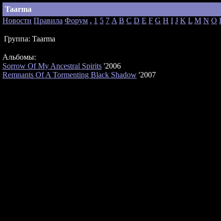
Taarma
Новости
Правила
Форум
.
1
5
7
A
B
C
D
E
F
G
H
I
J
K
L
M
N
O
Группа:
Taarma
Альбомы:
Sorrow Of My Ancestral Spirits
'2006
Remnants Of A Tormenting Black Shadow
'2007