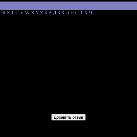
P
R
S
T
U
V
W
X
Y
Z
Б
В
Д
З
К
Л
Н
С
Т
Х
Ч