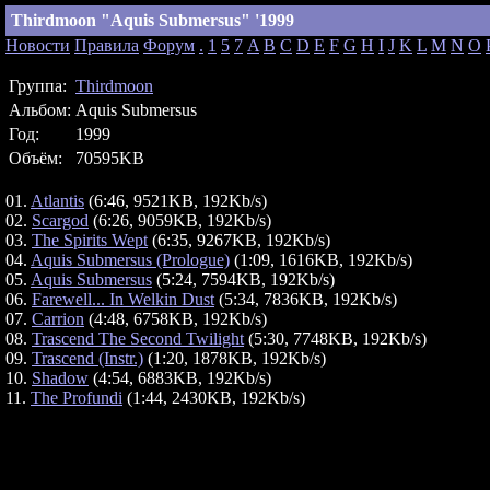
Thirdmoon "Aquis Submersus" '1999
Новости
Правила
Форум
.
1
5
7
A
B
C
D
E
F
G
H
I
J
K
L
M
N
O
Группа:
Thirdmoon
Альбом:
Aquis Submersus
Год:
1999
Объём:
70595KB
01.
Atlantis
(6:46, 9521KB, 192Kb/s)
02.
Scargod
(6:26, 9059KB, 192Kb/s)
03.
The Spirits Wept
(6:35, 9267KB, 192Kb/s)
04.
Aquis Submersus (Prologue)
(1:09, 1616KB, 192Kb/s)
05.
Aquis Submersus
(5:24, 7594KB, 192Kb/s)
06.
Farewell... In Welkin Dust
(5:34, 7836KB, 192Kb/s)
07.
Carrion
(4:48, 6758KB, 192Kb/s)
08.
Trascend The Second Twilight
(5:30, 7748KB, 192Kb/s)
09.
Trascend (Instr.)
(1:20, 1878KB, 192Kb/s)
10.
Shadow
(4:54, 6883KB, 192Kb/s)
11.
The Profundi
(1:44, 2430KB, 192Kb/s)