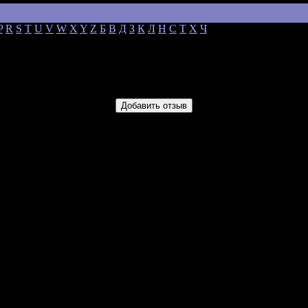
P
R
S
T
U
V
W
X
Y
Z
Б
В
Д
З
К
Л
Н
С
Т
Х
Ч