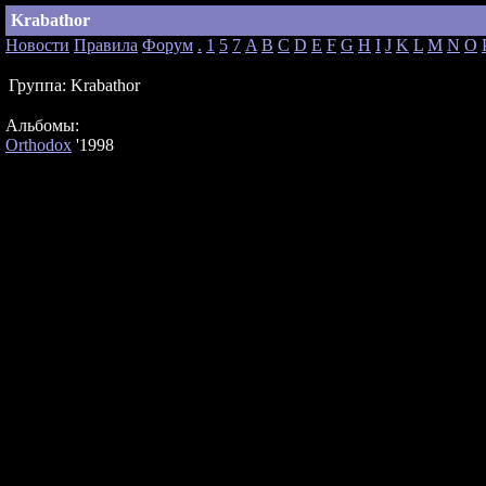
Krabathor
Новости
Правила
Форум
.
1
5
7
A
B
C
D
E
F
G
H
I
J
K
L
M
N
O
Группа:
Krabathor
Альбомы:
Orthodox
'1998