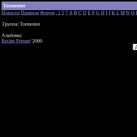
Tormentor
Новости
Правила
Форум
.
1
5
7
A
B
C
D
E
F
G
H
I
J
K
L
M
N
O
Группа:
Tormentor
Альбомы:
Recipe Ferrum
'2000