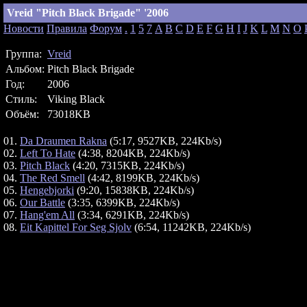
Vreid "Pitch Black Brigade" '2006
Новости
Правила
Форум
.
1
5
7
A
B
C
D
E
F
G
H
I
J
K
L
M
N
O
Группа:
Vreid
Альбом:
Pitch Black Brigade
Год:
2006
Стиль:
Viking Black
Объём:
73018KB
01.
Da Draumen Rakna
(5:17, 9527KB, 224Kb/s)
02.
Left To Hate
(4:38, 8204KB, 224Kb/s)
03.
Pitch Black
(4:20, 7315KB, 224Kb/s)
04.
The Red Smell
(4:42, 8199KB, 224Kb/s)
05.
Hengebjorki
(9:20, 15838KB, 224Kb/s)
06.
Our Battle
(3:35, 6399KB, 224Kb/s)
07.
Hang'em All
(3:34, 6291KB, 224Kb/s)
08.
Eit Kapittel For Seg Sjolv
(6:54, 11242KB, 224Kb/s)