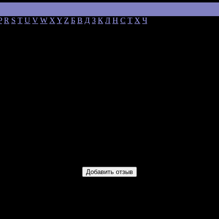
P
R
S
T
U
V
W
X
Y
Z
Б
В
Д
З
К
Л
Н
С
Т
Х
Ч